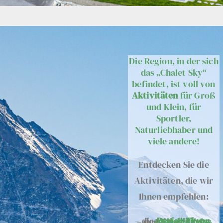
Die Region, in der sich
das „Chalet Sky“
befindet, ist voll von
Aktivitäten
für Groß
und Klein, für
Sportler,
Naturliebhaber und
viele andere!
Entdecken Sie die
Aktivitäten, die wir
Ihnen empfehlen:
– die
Region Thyon,
– des
Val d’Hérens,
– und
Sion und das Rhonetal.