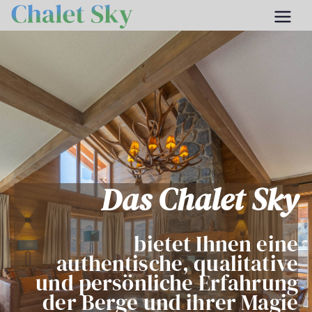
Chalet Sky
Chalet 12 personnes dans le Valais
Das Chalet Sky
bietet Ihnen eine
authentische, qualitative
und persönliche Erfahrung
der Berge und ihrer Magie