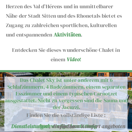
Herzen des Val d’Hérens und in unmittelbarer
Nähe der Stadt Sitten und des Rhonetals bietet es
Zugang zu zahlreichen sportlichen, kulturellen
und entspannenden
Aktivitäten
.
Entdecken Sie dieses wunderschöne Chalet in
einem
Video
!
Das Chalet Sky ist unter anderem mit 6
Schlafzimmern, 4 Badezimmern, einem separaten
Esszimmer und einem typischen Carnotzet
ausgestattet. Nicht zu vergessen sind die Sauna und
der Jacuzzi.
Finden Sie die vollständige Liste :
–
hochwertige Ausstattung
–
Dienstleistungen
,
die für
Ihren
Komfort
angeboten werden