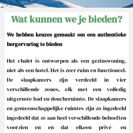
e
s
Wat kunnen we je bieden?
d
a
We hebben keuzes gemaakt om een authentieke
n
bergervaring te bieden
s
l
Het chalet is ontworpen als een gezinswoning,
e
V
niet als een hotel. Het is zeer ruim en functioneel.
a
De slaapkamers zijn verdeeld in vier
l
verschillende zones, elk met een volledig
a
uitgeruste bad en doucheruimte. De slaapkamers
i
en gemeenschappelijke ruimtes zijn zo ingedeeld
s
ingedeeld dat ze aan heel verschillende behoeften
voorzien en en dat elkeen privé- en