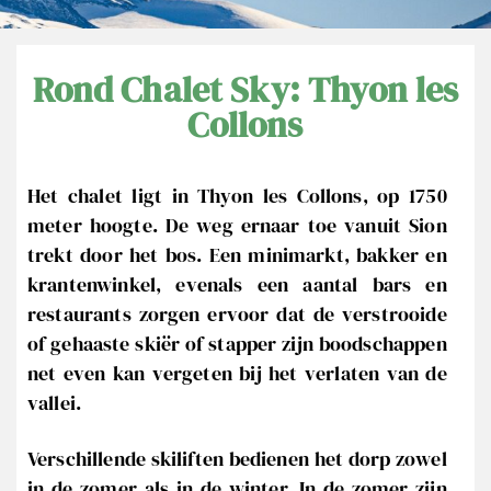
e
s
d
Rond Chalet Sky: Thyon les
a
Collons
n
s
Het chalet ligt in Thyon les Collons, op 1750
l
meter hoogte. De weg ernaar toe vanuit Sion
e
trekt door het bos. Een minimarkt, bakker en
V
krantenwinkel, evenals een aantal bars en
a
restaurants zorgen ervoor dat de verstrooide
l
of gehaaste skiër of stapper zijn boodschappen
a
net even kan vergeten bij het verlaten van de
i
vallei.
s
Verschillende skiliften bedienen het dorp zowel
in de zomer als in de winter. In de zomer zijn