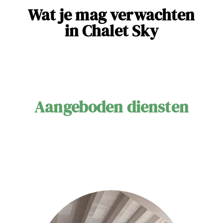
e
Wat je mag verwachten
s
in Chalet Sky
d
a
n
s
l
Aangeboden diensten
e
V
a
l
a
i
s