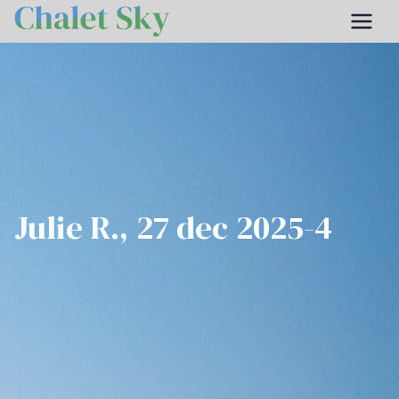
Ga
Chalet Sky
Chalet 12 personnes dans le
naar
Valais
de
inhoud
Julie R., 27 dec 2025-4